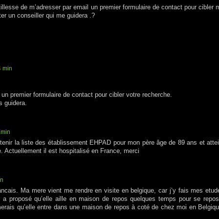
illesse de m’adresser par email un premier formulaire de contact pour cibler 
r un conseiller qui me guidera .?
4 min
un premier formulaire de contact pour cibler votre recherche.
s guidera.
 min
btenir la liste des établissement EHPAD pour mon père âge de 89 ans et attei
. Actuellement il est hospitalisé en France, merci
in
ncais. Ma mere vient me rendre en visite en belgique, car j’y fais mes etud
n a proposé qu’elle aille en maison de repos quelques temps pour se repos
erais qu’elle entre dans une maison de repos à coté de chez moi en Belgiqu