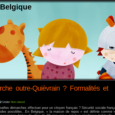
 Belgique
he outre-Quièvrain ? Formalités et
12
Under
Non classé
uelles démarches effectuer pour un citoyen français ? Sécurité sociale franç
aides possibles…
En Belgique, « la maison de repos » est définie comme 