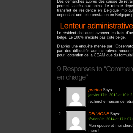
Des démarches auprès des caisse de retrait
permet l’accès aux soins. Le retraité dép
transfert de résidence en Belgique impliqu
cependant une telle prestation en Belgique 
Lenteur administrative
Le résident doit aussi avancer les frais d’
belge. Le 100% n’existe pas côté belge.
D’après une enquête menée par l’Observatoir
part des difficultés administratives rencon
pour l’obtention de la CEAM que du formula
9 Responses to “Comment ç
en charge”
prodeo
Says:
janvier 17th, 2013 at 10 h 
recherche maison de retr
DELVIGNE
Says:
février 8th, 2014 at 17 h 07
Mon épouse et moi cherch
mére !!