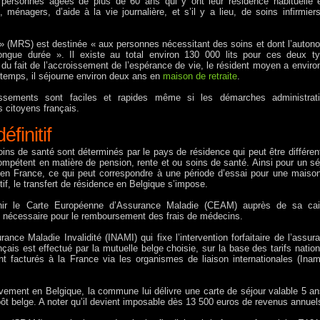
 personnes âgées de plus de 60 ans qui y ont leur résidence habituelle 
, ménagers, d’aide à la vie journalière, et s’il y a lieu, de soins infirmier
 » (MRS) est destinée « aux personnes nécessitant des soins et dont l’auton
ongue durée ». Il existe au total environ 130 000 lits pour ces deux t
, du fait de l’accroissement de l’espérance de vie, le résident moyen a enviro
gtemps, il séjourne environ deux ans en
maison de retraite
.
issements sont faciles et rapides même si les démarches administrat
s citoyens français.
finitif
soins de santé sont déterminés par le pays de résidence qui peut être différen
ompétent en matière de pension, rente et ou soins de santé. Ainsi pour un sé
e en France, ce qui peut correspondre à une période d’essai pour une maiso
tif, le transfert de résidence en Belgique s’impose.
tenir le Carte Européenne d’Assurance Maladie (CEAM) auprès de sa ca
est nécessaire pour le remboursement des frais de médecins.
rance Maladie Invalidité (INAMI) qui fixe l’intervention forfaitaire de l’assur
ais est effectué par la mutuelle belge choisie, sur la base des tarifs natio
nt facturés à la France via les organismes de liaison internationales (Inam
itivement en Belgique, la commune lui délivre une carte de séjour valable 5 ans
impôt belge. A noter qu’il devient imposable dès 13 500 euros de revenus annuel