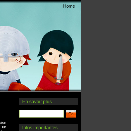
Home
En savoir plus
aise
« un
Infos importantes