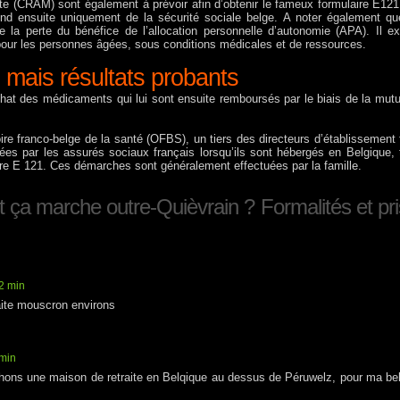
e (CRAM) sont également à prévoir afin d’obtenir le fameux formulaire E121
end ensuite uniquement de la sécurité sociale belge. A noter également qu
e la perte du bénéfice de l’allocation personnelle d’autonomie (APA). Il ex
pour les personnes âgées, sous conditions médicales et de ressources.
 mais résultats probants
achat des médicaments qui lui sont ensuite remboursés par le biais de la mutu
e franco-belge de la santé (OFBS), un tiers des directeurs d’établissement 
trées par les assurés sociaux français lorsqu’ils sont hébergés en Belgique, 
ire E 121. Ces démarches sont généralement effectuées par la famille.
a marche outre-Quièvrain ? Formalités et pr
22 min
aite mouscron environs
 min
ons une maison de retraite en Belqique au dessus de Péruwelz, pour ma bel