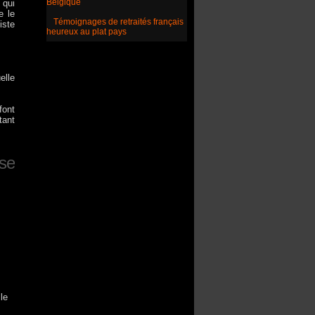
Belgique
 qui
e le
Témoignages de retraités français
iste
heureux au plat pays
elle
font
tant
ise
le