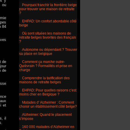
et y
s ou
Pourquoi franchir la frontière belge
pour trouver une maison de retraite
?
omie
EHPAD: Un confort abordable côté
ypes
belge
n 84
Où sont situées les maisons de
retraite belges favorites des français
ives
?
Autonome ou dépendant ? Trouver
sa place en belgique
t de
Comment ça marche outre-
jour
Quièvrain ? Formalités et prise en
charge
n de
Comprendre la tarification des
maisons de retraite belges
isse
EHPAD: Pour quelles raisons c’est
moins cher en Belgique ?
ance
naux
Malades d’ Alzheimer : Comment
i et
choisir un établissement côté belge?
Alzheimer: Quand le placement
, il
s’impose
s.
160 000 malades d’Alzheimer en