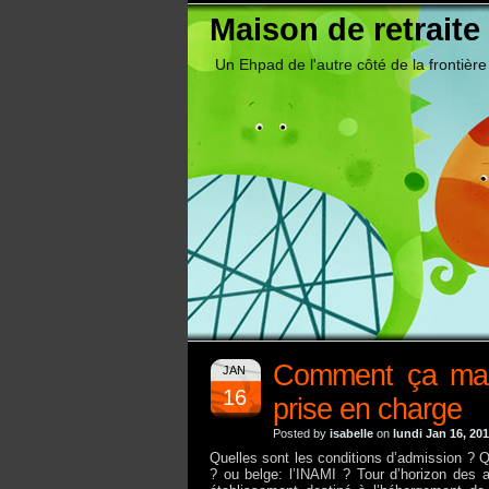
Maison de retraite
Un Ehpad de l'autre côté de la frontière
Comment ça marc
JAN
16
prise en charge
Posted by
isabelle
on
lundi Jan 16, 20
Quelles sont les conditions d’admission ? Q
? ou belge: l’INAMI ? Tour d’horizon des 