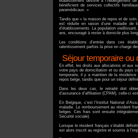
établissement destiné à l’hébergement de
bénéficient de services collectifs familiaux
paramédicaux. »
Tandis que « la maison de repos et de soin
est réduite en raison d’une maladie de l
d’établissements. La population vieillissant
ans, encouragé à rester à domicile plus lon
Les conditions d’entrée dans ces établ
ralentissement parfois la prise en charge de
Séjour temporaire ou dé
En effet, les droits aux allocations et aux 
votre pays de domiciliation et ou du pays c
temporaire, il y a maintien de la résidenc
repos belge, tandis que pour un séjour défini
Dans les deux cas, le retraité doit ob
d’assurance d’affiliation (CPAM), celle-ci 
En Belgique, c’est l’Institut National d’Assu
maladie. Le remboursement au résident franç
belges. Ces frais sont ensuite intégraleme
Sécurité sociale).
Lorsque le résident français s’établit défin
est alors inscrit au registre et soumis à l’