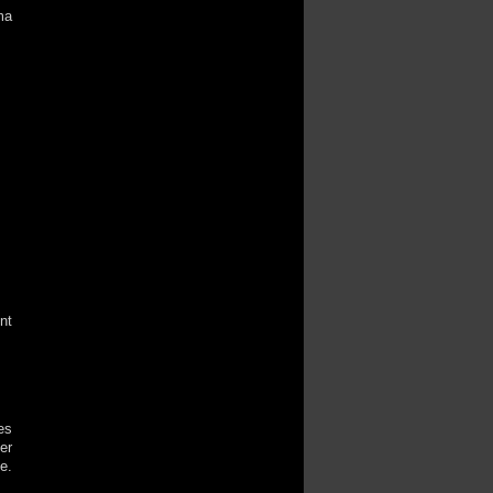
ma
nt
es
er
e.